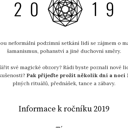
sou neformální podzimní setkání lidí se zájmem o ma
šamanismus, pohanství a jiné duchovní směry.
šířit své magické obzory? Rádi byste poznali nové lidi
kušenosti?
Pak přijeďte prožít několik dní a nocí
plných rituálů, přednášek, tance a zábavy.
Informace k ročníku 2019