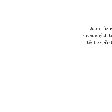
Jsou různ
zavedených tr
těchto přís