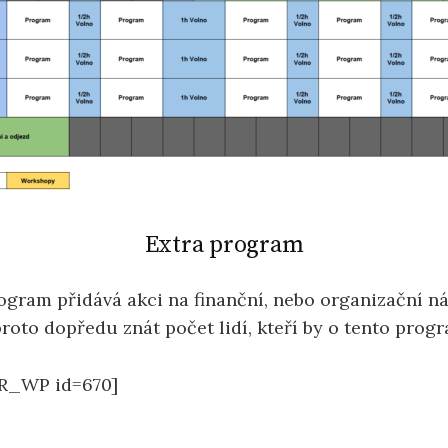
Extra program
ogram přidává akci na finanční, nebo organizační ná
oto dopředu znát počet lidí, kteří by o tento prog
R_WP id=670]