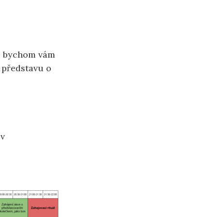
os bychom vám
í představu o
v