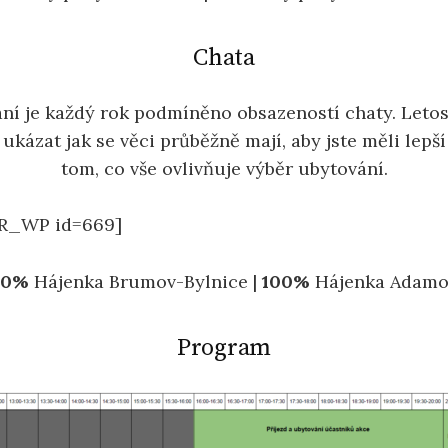
Chata
ní je každý rok podmíněno obsazeností chaty. Let
 ukázat jak se věci průběžně mají, aby jste měli lepš
tom, co vše ovlivňuje výběr ubytování.
R_WP id=669]
50%
Hájenka Brumov-Bylnice |
100%
Hájenka Adamo
Program