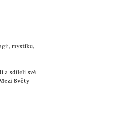
gii, mystiku,
 a sdíleli své
 Mezi Světy
,