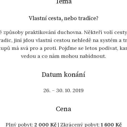
Téma
Vlastní cesta, nebo tradice?
é způsoby praktikování duchovna. Někteří volí cesty
adic, jiní jdou vlastní cestou nehledě na systém a tr
tupů má svá pro a proti. Pojďme se letos podívat, ka
vedou a co nám mohou nabídnout.
Datum konání
26. – 30. 10. 2019
Cena
Plný pobyt:
2 000 Kč
| Zkrácený pobyt:
1 600 Kč