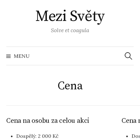
Přejít
Mezi Světy
k
obsahu
webu
Solve et coagula
Vyhled
MENU
Cena
Cena na osobu za celou akci
Cena 
Dospělý: 2 000 Kč
Dos